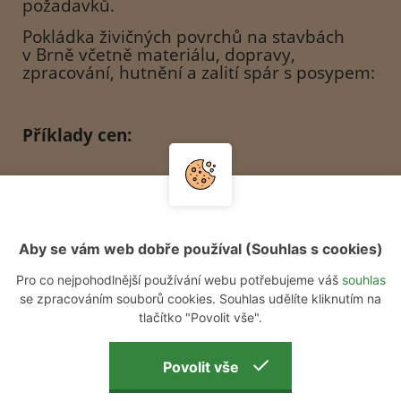
požadavků.
Pokládka živičných povrchů na stavbách
v Brně včetně materiálu, dopravy,
zpracování, hutnění a zalití spár s posypem:
Příklady cen:
Položení obrusné vrstvy ACO (dříve AB)
v tloušťce 5 cm po zhutnění:
2
0-2m
1210,-Kč
Aby se vám web dobře používal (Souhlas s cookies)
2
2-5m
1050,-Kč
Pro co nejpohodlnější používání webu potřebujeme váš
souhlas
2
5-10m
770,-Kč
se zpracováním souborů cookies. Souhlas udělíte kliknutím na
2
10-20m
660,-Kč
tlačítko "Povolit vše".
2
nad 20 m
550,-Kč